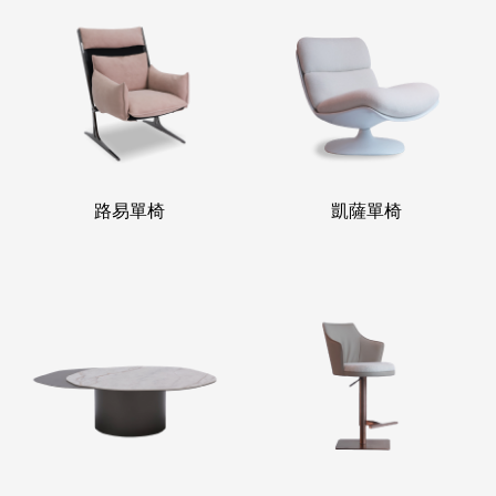
路易單椅
凱薩單椅