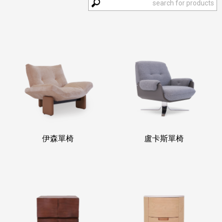
伊森單椅
盧卡斯單椅