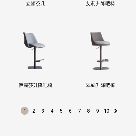
立頓茶几
艾莉升降吧椅
伊麗莎升降吧椅
翠絲升降吧椅
1
2
3
4
5
6
7
8
9
10