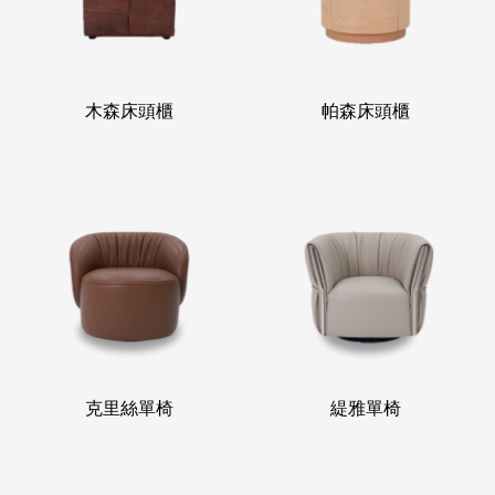
木森床頭櫃
帕森床頭櫃
克里絲單椅
緹雅單椅