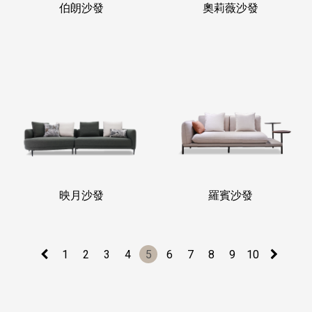
伯朗沙發
奧莉薇沙發
映月沙發
羅賓沙發
1
2
3
4
5
6
7
8
9
10