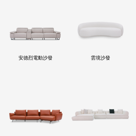
安德烈電動沙發
雲境沙發